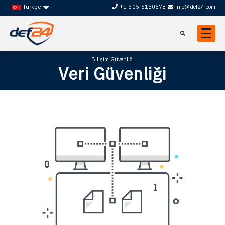
+1-305-5150578
info@def24.com
Türkçe
Bilişim Güvenliği
Veri Güvenliği