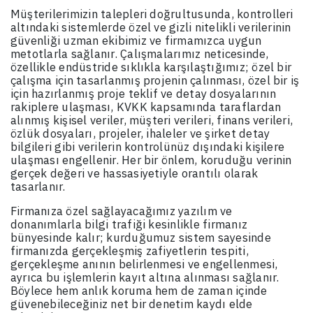
Müşterilerimizin talepleri doğrultusunda, kontrolleri
altındaki sistemlerde özel ve gizli nitelikli verilerinin
güvenliği uzman ekibimiz ve firmamızca uygun
metotlarla sağlanır. Çalışmalarımız neticesinde,
özellikle endüstride sıklıkla karşılaştığımız; özel bir
çalışma için tasarlanmış projenin çalınması, özel bir iş
için hazırlanmış proje teklif ve detay dosyalarının
rakiplere ulaşması, KVKK kapsamında taraflardan
alınmış kişisel veriler, müşteri verileri, finans verileri,
özlük dosyaları, projeler, ihaleler ve şirket detay
bilgileri gibi verilerin kontrolünüz dışındaki kişilere
ulaşması engellenir. Her bir önlem, koruduğu verinin
gerçek değeri ve hassasiyetiyle orantılı olarak
tasarlanır.
Firmanıza özel sağlayacağımız yazılım ve
donanımlarla bilgi trafiği kesinlikle firmanız
bünyesinde kalır; kurduğumuz sistem sayesinde
firmanızda gerçekleşmiş zafiyetlerin tespiti,
gerçekleşme anının belirlenmesi ve engellenmesi,
ayrıca bu işlemlerin kayıt altına alınması sağlanır.
Böylece hem anlık koruma hem de zaman içinde
güvenebileceğiniz net bir denetim kaydı elde